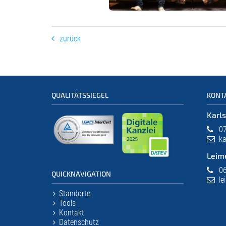
zurück
QUALITÄTSSIEGEL
KONT
Karl
07
ka
Leim
06
QUICKNAVIGATION
le
Standorte
Tools
Kontakt
Datenschutz