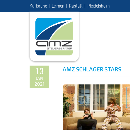
Karlsruhe
Leimen
Rastatt
Pleidelsheim
AMZ SCHLAGER STARS
13
JAN
2021