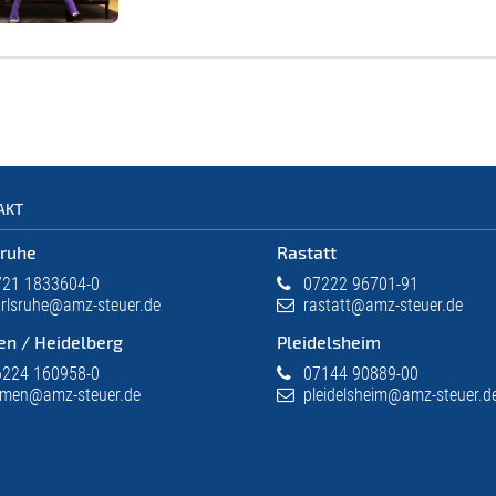
AKT
sruhe
Rastatt
21 1833604-0
07222 96701-91
rlsruhe@amz-steuer.de
rastatt@amz-steuer.de
en / Heidelberg
Pleidelsheim
224 160958-0
07144 90889-00
imen@amz-steuer.de
pleidelsheim@amz-steuer.d