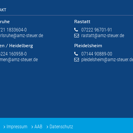
AKT
sruhe
Rastatt
21 1833604-0
07222 96701-91
rlsruhe@amz-steuer.de
rastatt@amz-steuer.de
en / Heidelberg
Pleidelsheim
224 160958-0
07144 90889-00
imen@amz-steuer.de
pleidelsheim@amz-steuer.d
.
Impressum
AAB
Datenschutz