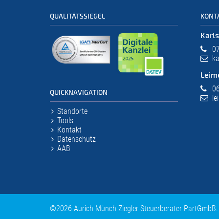
QUALITÄTSSIEGEL
KONT
Karl
07
ka
Leim
06
QUICKNAVIGATION
le
Standorte
Tools
Kontakt
Datenschutz
AAB
©2026 Aurich Münch Ziegler Steuerberater PartGmbB