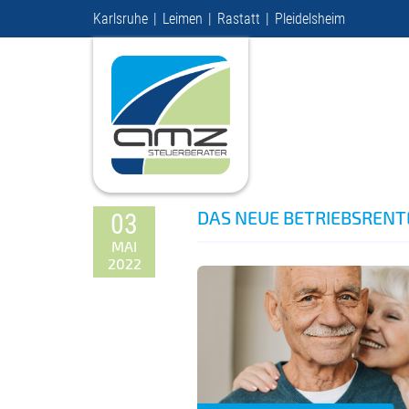
Karlsruhe
Leimen
Rastatt
Pleidelsheim
DAS NEUE BETRIEBSREN
03
MAI
2022