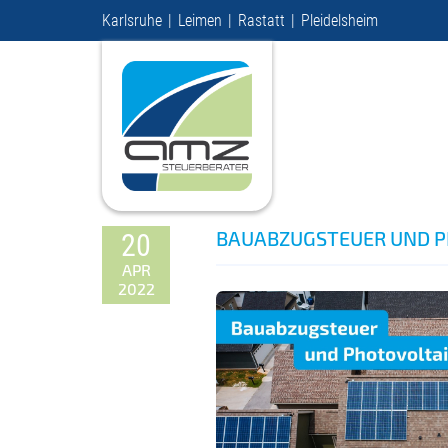
Karlsruhe
Leimen
Rastatt
Pleidelsheim
BAUABZUGSTEUER UND 
20
APR
2022