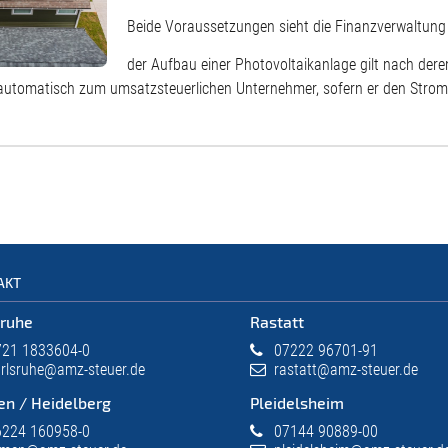
Beide Voraussetzungen sieht die Finanzverwaltung hi
der Aufbau einer Photovoltaikanlage gilt nach der
r automatisch zum umsatzsteuerlichen Unternehmer, sofern er den Strom t
AKT
sruhe
Rastatt
21 1833604-0
07222 96701-91
rlsruhe@amz-steuer.de
rastatt@amz-steuer.de
en / Heidelberg
Pleidelsheim
224 160958-0
07144 90889-00